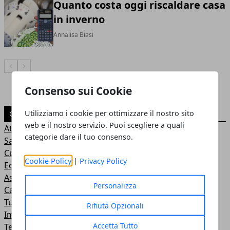
Quanto costa oggi riscaldare casa
in inverno
Annalisa Biasi
Articolo Precedente
Articolo Successivo
Consenso sui Cookie
Utilizziamo i cookie per ottimizzare il nostro sito
CATEGORIE
web e il nostro servizio. Puoi scegliere a quali
Attualità
categorie dare il tuo consenso.
Salute
Curiosità
Cookie Policy
|
Privacy Policy
Economia
Assicurazioni
Personalizza
Casa e Arredamento
Turismo
Rifiuta Opzionali
Imprese & Business
Accetta Tutto
Tecnologia