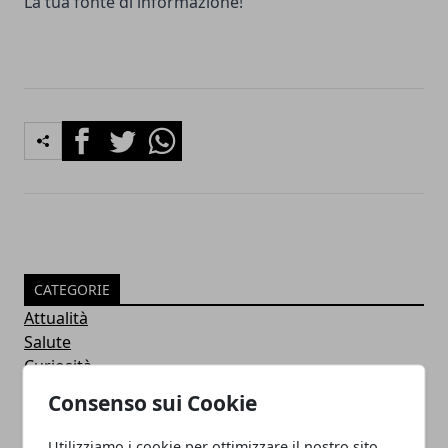
La tua fonte di informazione!
Facebook
Twitter
Whatsapp
CATEGORIE
Attualità
Salute
Curiosità
Economia
Consenso sui Cookie
Assicurazioni
Casa e Arredamento
Utilizziamo i cookie per ottimizzare il nostro sito