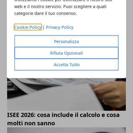
Turismo
web e il nostro servizio. Puoi scegliere a quali
Imprese & Business
categorie dare il tuo consenso.
Tecnologia
ARTICOLI POPOLARI
Cookie Policy
|
Privacy Policy
Personalizza
Rifiuta Opzionali
Accetta Tutto
ISEE 2026: cosa include il calcolo e cosa
molti non sanno