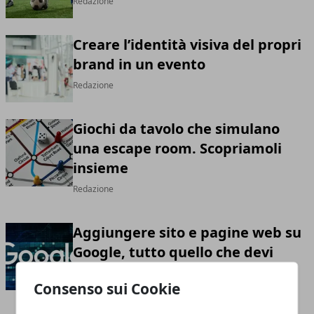
Redazione
Creare l’identità visiva del propri
brand in un evento
Redazione
Giochi da tavolo che simulano
una escape room. Scopriamoli
insieme
Redazione
Aggiungere sito e pagine web su
Google, tutto quello che devi
sapere
Consenso sui Cookie
Redazione