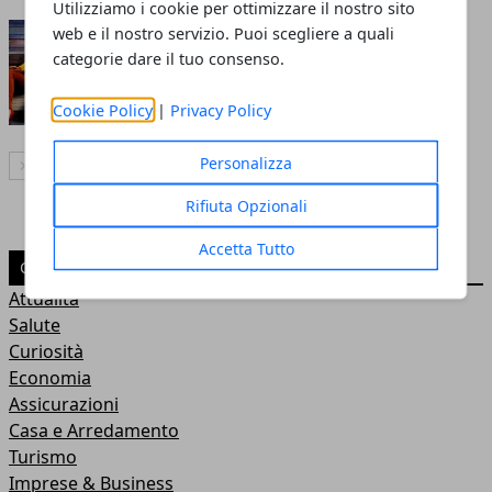
Utilizziamo i cookie per ottimizzare il nostro sito
Quali sono i regali ideali per le
web e il nostro servizio. Puoi scegliere a quali
categorie dare il tuo consenso.
ragazze
Redazione
Cookie Policy
|
Privacy Policy
Personalizza
Articolo Successivo
Rifiuta Opzionali
Accetta Tutto
CATEGORIE
Attualità
Salute
Curiosità
Economia
Assicurazioni
Casa e Arredamento
Turismo
Imprese & Business