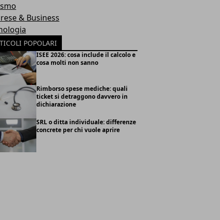
ismo
rese & Business
nologia
TICOLI POPOLARI
ISEE 2026: cosa include il calcolo e
cosa molti non sanno
Rimborso spese mediche: quali
ticket si detraggono davvero in
dichiarazione
SRL o ditta individuale: differenze
concrete per chi vuole aprire