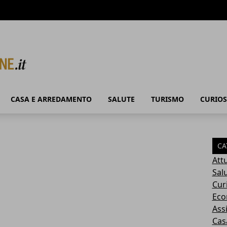
CASA E ARREDAMENTO
SALUTE
TURISMO
CURIOS
CA
Attu
Sal
Cur
Eco
Ass
Cas