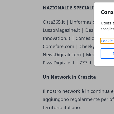
NAZIONALI E SPECIALIZZATE
Cons
Citta365.it | Linformazione.com | R
Utilizzi
sceglie
LussoMagazine.it | Design-Italia.i
Innovation.it | Comesicalcola.it 
Cookie 
Comefare.com | CheekyMag.it | 
NewsDigitali.com | MediaeSocieta
PizzaDigitale.it | ZZ7.it | Ideaz
Un Network in Crescita
Il nostro network è in continua 
aggiungono regolarmente per off
territorio italiano.