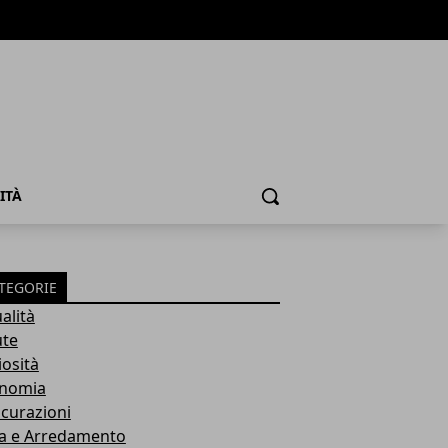
ITÀ
Cerca
TEGORIE
alità
ute
iosità
nomia
icurazioni
a e Arredamento