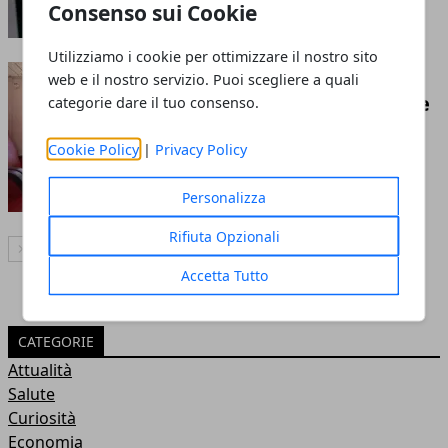
Consenso sui Cookie
Utilizziamo i cookie per ottimizzare il nostro sito
Interrail: itinerari,
web e il nostro servizio. Puoi scegliere a quali
prenotazioni obbligatorie e
categorie dare il tuo consenso.
budget
Cookie Policy
|
Privacy Policy
Personalizza
Rifiuta Opzionali
Articolo Successivo
Accetta Tutto
CATEGORIE
Attualità
Salute
Curiosità
Economia