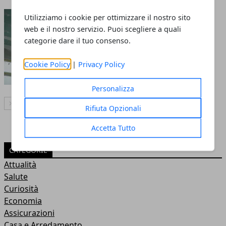
Tinteggiare il soffitto:
Utilizziamo i cookie per ottimizzare il nostro sito
tecniche anti-aloni e tempi
web e il nostro servizio. Puoi scegliere a quali
categorie dare il tuo consenso.
di asciugatura
Cookie Policy
|
Privacy Policy
Personalizza
Articolo Successivo
Rifiuta Opzionali
Accetta Tutto
CATEGORIE
Attualità
Salute
Curiosità
Economia
Assicurazioni
Casa e Arredamento