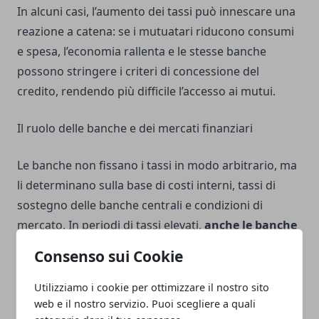
In alcuni casi, l’aumento dei tassi può innescare una
reazione a catena: se i mutuatari riducono consumi
e spesa, l’economia rallenta e le stesse banche
possono stringere i criteri di concessione del
credito, rendendo più difficile l’accesso ai mutui.
Il ruolo delle banche e dei mercati finanziari
Le banche non fissano i tassi in modo arbitrario, ma
li determinano sulla base di costi interni, tassi di
sostegno delle banche centrali e condizioni di
mercato. In periodi di tassi elevati,
anche le banche
devono affrontare costi di raccolta del denaro più
Consenso sui Cookie
alti
, cioè pagano di più per ottenere fondi da
prestare, e trasferiscono in parte questi costi ai
Utilizziamo i cookie per ottimizzare il nostro sito
web e il nostro servizio. Puoi scegliere a quali
mutuatari.