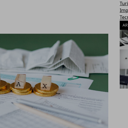
Tur
Imp
Tec
AR