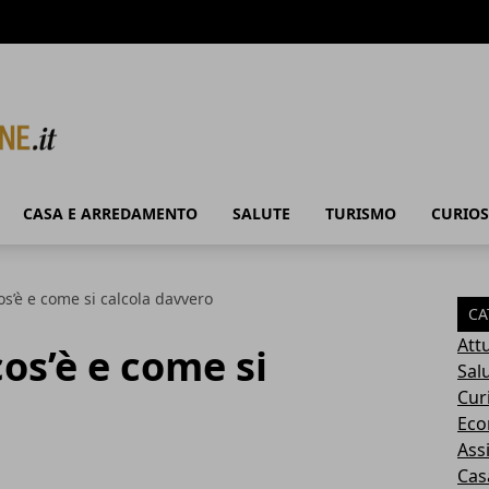
CASA E ARREDAMENTO
SALUTE
TURISMO
CURIOS
os’è e come si calcola davvero
CA
Attu
os’è e come si
Sal
Cur
Eco
Ass
Cas