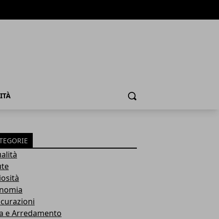
ITÀ
Cerca
TEGORIE
alità
ute
iosità
nomia
icurazioni
a e Arredamento