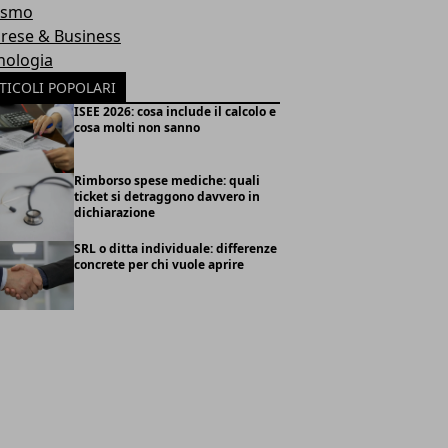
ismo
rese & Business
nologia
TICOLI POPOLARI
ISEE 2026: cosa include il calcolo e
cosa molti non sanno
Rimborso spese mediche: quali
ticket si detraggono davvero in
dichiarazione
SRL o ditta individuale: differenze
concrete per chi vuole aprire