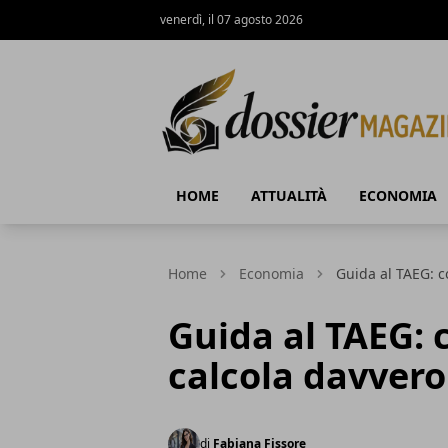
venerdì, il 07 agosto 2026
Dossier Magazine
HOME
ATTUALITÀ
ECONOMIA
Home
Economia
Guida al TAEG: c
Guida al TAEG: c
calcola davvero
di
Fabiana Fissore