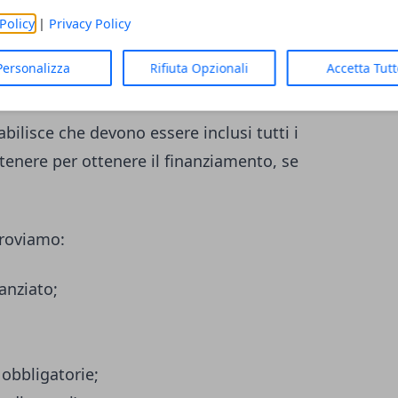
ali elementi incidono maggiormente.
Policy
|
Privacy Policy
Personalizza
Rifiuta Opzionali
Accetta Tut
 utile analizzare le voci che entrano nel
bilisce che devono essere inclusi tutti i
stenere per ottenere il finanziamento, se
troviamo:
nanziato;
 obbligatorie;