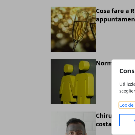
Cosa fare a 
appuntamen
Normative e 
Cons
Utilizzi
sceglie
Cookie 
Chirurgia est
costante