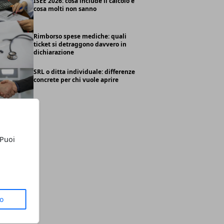
ISEE 2026: cosa include il calcolo e
cosa molti non sanno
Rimborso spese mediche: quali
ticket si detraggono davvero in
dichiarazione
SRL o ditta individuale: differenze
concrete per chi vuole aprire
 Puoi
to