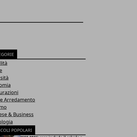
EGORIE
lità
e
sità
omia
urazioni
 e Arredamento
smo
ese & Business
ologia
ICOLI POPOLARI