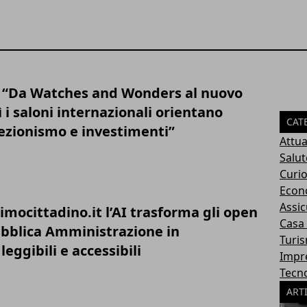
: “Da Watches and Wonders al nuovo
 i saloni internazionali orientano
CAT
lezionismo e investimenti”
Attua
Salut
Curio
Econ
Assic
mocittadino.it l’AI trasforma gli open
Casa
ubblica Amministrazione in
Turi
leggibili e accessibili
Impr
Tecn
ART