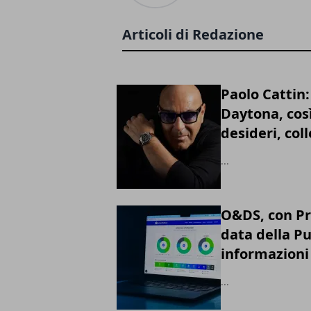
Articoli di Redazione
Paolo Cattin
Daytona, così
desideri, col
...
O&DS, con Pri
data della P
informazioni 
...