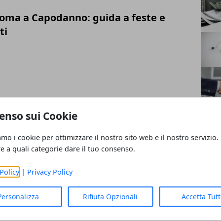
Roma a Capodanno: guida a feste e
ti
obblighi sui bagni aziendali
enso sui Cookie
amo i cookie per ottimizzare il nostro sito web e il nostro servizio.
re a quali categorie dare il tuo consenso.
Policy
|
Privacy Policy
etica maschile: numeri in crescita
Personalizza
Rifiuta Opzionali
Accetta Tut