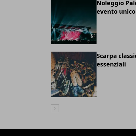
Noleggio Palc
evento unico
Scarpa classi
essenziali
Articolo Successivo