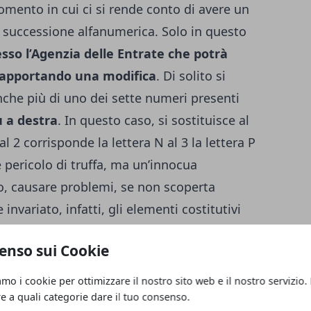
omento in cui ci si rende conto di avere un
successione alfanumerica. Solo in questo
esso l’Agenzia delle Entrate che potrà
 apportando una modifica
. Di solito si
nche più di uno dei sette numeri presenti
ù a destra
. In questo caso, si sostituisce al
 2 corrisponde la lettera N al 3 la lettera P
è pericolo di truffa, ma un’innocua
o, causare problemi, se non scoperta
nvariato, infatti, gli elementi costitutivi
 esclusivamente sulla base del rapporto con
enso sui Cookie
erminata persona e non di altri, se si
izzate le consonanti del cognome a partire
amo i cookie per ottimizzare il nostro sito web e il nostro servizio.
i sia presente un doppio cognome) e del
re a quali categorie dare il tuo consenso.