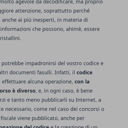
a molto agevole da decodificare, ma proprio
giore attenzione, soprattutto perché
 anche ai più inesperti, in materia di
e informazioni che possono, ahimè, essere
istallini.
, potrebbe impadronirsi del vostro codice e
altri documenti fasulli. Infatti, il
codice
i effettuare alcuna operazione,
con la
corso è diverso
, e, in ogni caso, è bene
rzi e tanto meno pubblicarli su Internet, a
e necessario, come nel caso dei concorsi o
e fiscale viene pubblicato, anche per
lonazione del codice
e la creazione di un