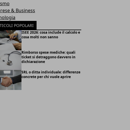
ismo
rese & Business
nologia
TICOLI POPOLARI
ISEE 2026: cosa include il calcolo e
cosa molti non sanno
Rimborso spese mediche: quali
ticket si detraggono davvero in
dichiarazione
SRL o ditta individuale: differenze
concrete per chi vuole aprire