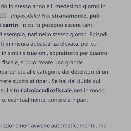
io lo stesso anno e il medesimo giorno in
ittà.
Impossibile?
No,
stranamente, può
i centri
, in cui ci possono essere tanti
ad esempio, nati nello stesso giorno. Episodi
ati in misura abbastanza elevata, per cui
n simili situazioni, soprattutto per quanto
 fiscale, si può creare una grande
ppartenete alle categorie dei detentori di un
rrete subito ai ripari. Se hai dei dubbi sul
 sul sito
Calcolacodicefiscale.net
in modo
i e, eventualmente, correre ai ripari.
correzione non avviene automaticamente, ma