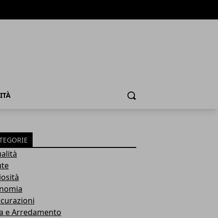
ITÀ
Cerca
TEGORIE
alità
ute
iosità
nomia
icurazioni
a e Arredamento