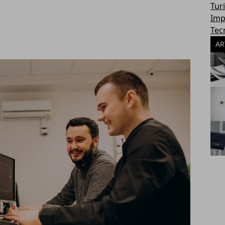
Tur
Imp
Tec
AR