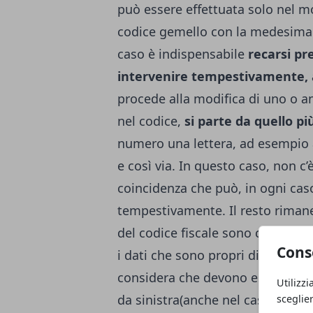
può essere effettuata solo nel m
codice gemello con la medesima 
caso è indispensabile
recarsi pr
intervenire tempestivamente,
procede alla modifica di uno o a
nel codice,
si parte da quello pi
numero una lettera, ad esempio al
e così via. In questo caso, non c’
coincidenza che può, in ogni cas
tempestivamente. Il resto rimane i
del codice fiscale sono costruiti
Cons
i dati che sono propri di una det
considera che devono essere util
Utilizzi
da sinistra(anche nel caso in cu
sceglie