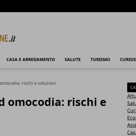
CASA E ARREDAMENTO
SALUTE
TURISMO
CURIOS
 omocodia: rischi e soluzioni
CA
Attu
d omocodia: rischi e
Sal
Cur
Eco
Ass
Cas