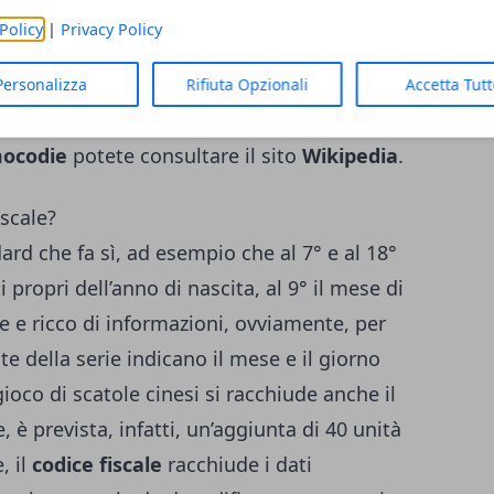
le tre consonanti basilari si procede
Policy
|
Privacy Policy
nzialmente l’iter di elaborazione del codice
erché non è possibile, in fase di
Personalizza
Rifiuta Opzionali
Accetta Tut
viduare eventuali “doppioni”. Per un
mocodie
potete consultare il sito
Wikipedia
.
iscale?
rd che fa sì, ad esempio che al 7° e al 18°
propri dell’anno di nascita, al 9° il mese di
e ricco di informazioni, ovviamente, per
te della serie indicano il mese e il giorno
gioco di scatole cinesi si racchiude anche il
 è prevista, infatti, un’aggiunta di 40 unità
, il
codice fiscale
racchiude i dati