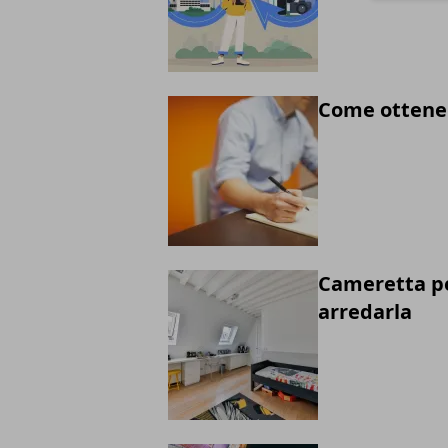
Come ottenere
Cameretta per
arredarla