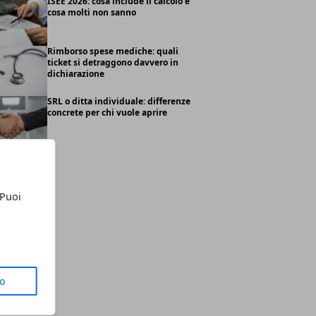
ISEE 2026: cosa include il calcolo e
cosa molti non sanno
Rimborso spese mediche: quali
ticket si detraggono davvero in
dichiarazione
SRL o ditta individuale: differenze
concrete per chi vuole aprire
 Puoi
to