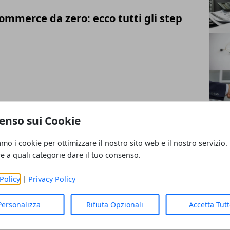
ommerce da zero: ecco tutti gli step
tiere della divulgazione scientifica
enso sui Cookie
amo i cookie per ottimizzare il nostro sito web e il nostro servizio.
re a quali categorie dare il tuo consenso.
Policy
|
Privacy Policy
principi e vantaggi dell'economia
Personalizza
Rifiuta Opzionali
Accetta Tut