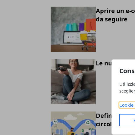
Aprire un e-c
da seguire
Le nuove fron
Cons
Utilizzi
sceglie
Cookie 
Definizione, 
circolare