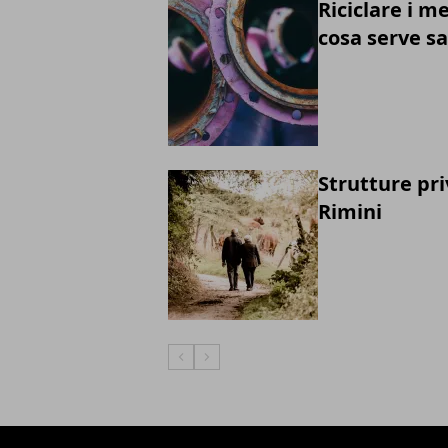
Riciclare i m
cosa serve s
Strutture pri
Rimini
Articolo Precedente
Articolo Successivo