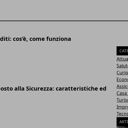
iti: cos’è, come funziona
CAT
Attua
Salut
Curio
Econ
Assic
osto alla Sicurezza: caratteristiche ed
Casa
Turi
Impr
Tecn
ART