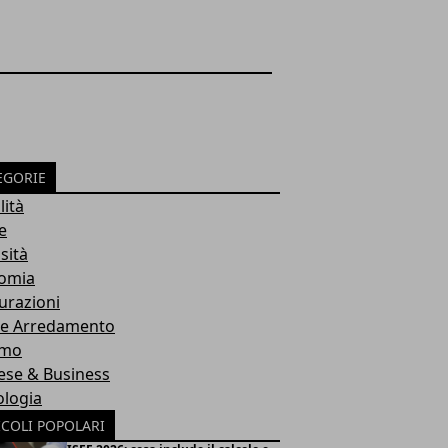
EGORIE
lità
e
sità
omia
urazioni
 e Arredamento
smo
ese & Business
ologia
ICOLI POPOLARI