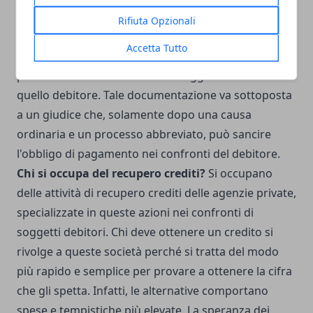
precisare che per procedere alla fase di riscossione
Rifiuta Opzionali
coattiva, è prevista un'azione di accertamento del
Accetta Tutto
credito, che necessita di prove che attestino la
presenza di un contratto tra il soggetto creditore e
quello debitore.
Tale documentazione va sottoposta
a un giudice che, solamente dopo una causa
ordinaria e un processo abbreviato, può sancire
l'obbligo di pagamento nei confronti del debitore.
Chi si occupa del recupero crediti?
Si occupano
delle attività di recupero crediti delle agenzie private,
specializzate in queste azioni nei confronti di
soggetti debitori.
Chi deve ottenere un credito si
rivolge a queste società perché si tratta del modo
più rapido e semplice per provare a ottenere la cifra
che gli spetta. Infatti, le alternative comportano
spese e tempistiche più elevate.
La speranza dei