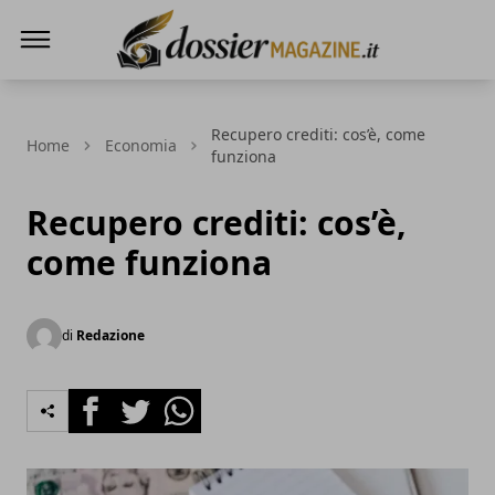
Dossier Magazine
Recupero crediti: cos’è, come
Home
Economia
funziona
Recupero crediti: cos’è,
come funziona
di
Redazione
Facebook
Twitter
Whatsapp