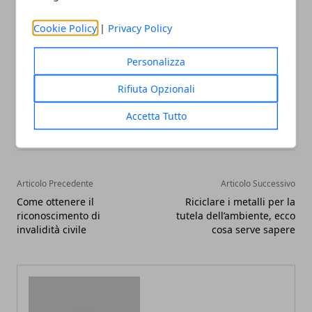
diversi colori.
Cookie Policy
|
Privacy Policy
Personalizza
Rifiuta Opzionali
Facebook
Twitter
Whatsapp
Accetta Tutto
Articolo Precedente
Articolo Successivo
Come ottenere il
Riciclare i metalli per la
riconoscimento di
tutela dell’ambiente, ecco
invalidità civile
cosa serve sapere