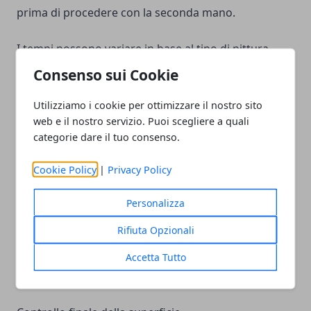
prima di procedere con la seconda mano.
I tempi possono variare in base al tipo di pittura
utilizzata, alla temperatura dell’ambiente e al livello
Consenso sui Cookie
di umidità presente nella stanza. In generale le
Utilizziamo i cookie per ottimizzare il nostro sito
pitture per interni richiedono alcune ore per
web e il nostro servizio. Puoi scegliere a quali
asciugarsi completamente.
categorie dare il tuo consenso.
Applicare una seconda mano troppo presto
Cookie Policy
|
Privacy Policy
potrebbe compromettere la distribuzione del colore
e creare differenze visibili sulla superficie.
Personalizza
Rifiuta Opzionali
Rispettare i tempi di asciugatura consente alla
pittura di stabilizzarsi e migliorare l’aspetto finale del
Accetta Tutto
soffitto.