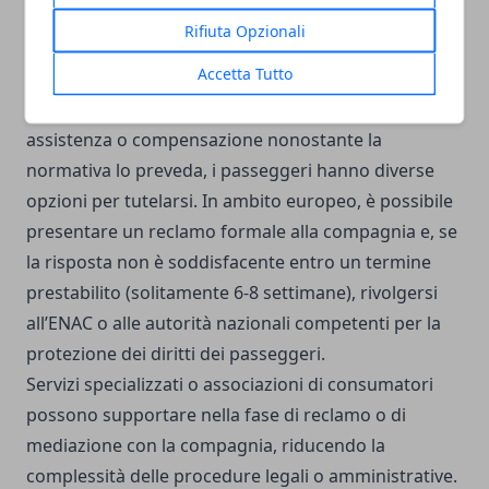
presentare reclami efficaci o per dimostrare
Rifiuta Opzionali
l’effettivo ritardo in caso di controversie.
Accetta Tutto
Cosa fare se la compagnia non riconosce i tuoi diritti
Quando una compagnia aerea rifiuta di riconoscere
assistenza o compensazione nonostante la
normativa lo preveda, i passeggeri hanno diverse
opzioni per tutelarsi. In ambito europeo, è possibile
presentare un reclamo formale alla compagnia e, se
la risposta non è soddisfacente entro un termine
prestabilito (solitamente 6-8 settimane), rivolgersi
all’ENAC o alle autorità nazionali competenti per la
protezione dei diritti dei passeggeri.
Servizi specializzati o associazioni di consumatori
possono supportare nella fase di reclamo o di
mediazione con la compagnia, riducendo la
complessità delle procedure legali o amministrative.