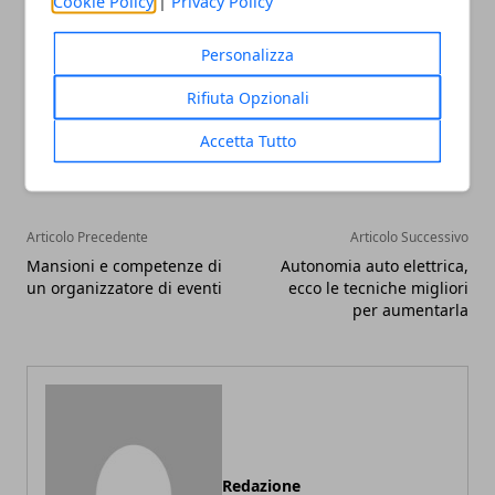
Cookie Policy
|
Privacy Policy
Personalizza
Rifiuta Opzionali
Facebook
Twitter
Whatsapp
Accetta Tutto
Articolo Precedente
Articolo Successivo
Mansioni e competenze di
Autonomia auto elettrica,
un organizzatore di eventi
ecco le tecniche migliori
per aumentarla
Redazione