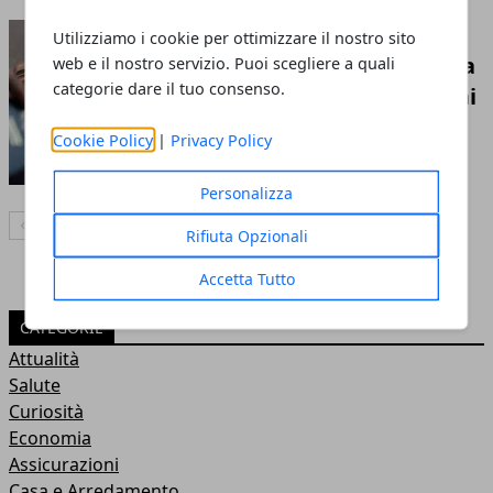
Assicurazione
Utilizziamo i cookie per ottimizzare il nostro sito
annullamento viaggio: cosa
web e il nostro servizio. Puoi scegliere a quali
categorie dare il tuo consenso.
copre e principali esclusioni
Cookie Policy
|
Privacy Policy
Personalizza
Articolo Precedente
Articolo Successivo
Rifiuta Opzionali
Accetta Tutto
CATEGORIE
Attualità
Salute
Curiosità
Economia
Assicurazioni
Casa e Arredamento