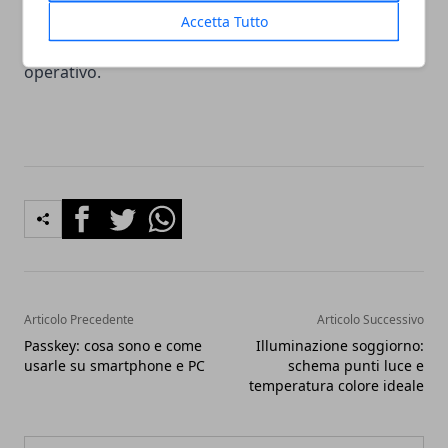
pagamento in modo sostenibile, evitando
Accetta Tutto
conseguenze più onerose sul piano patrimoniale e
operativo.
Facebook
Twitter
Whatsapp
Articolo Precedente
Articolo Successivo
Passkey: cosa sono e come
Illuminazione soggiorno:
usarle su smartphone e PC
schema punti luce e
temperatura colore ideale