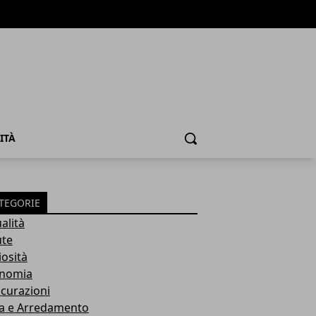
ITÀ
Cerca
TEGORIE
alità
ute
iosità
nomia
icurazioni
a e Arredamento