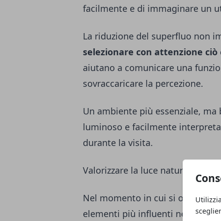
facilmente e di immaginare un ut
La riduzione del superfluo non i
selezionare con attenzione ciò
aiutano a comunicare una funzion
sovraccaricare la percezione.
Un ambiente più essenziale, ma b
luminoso e facilmente interpretab
durante la visita.
Valorizzare la luce naturale e arti
Cons
Nel momento in cui si osserva un
Utilizzi
sceglie
elementi più influenti nella per