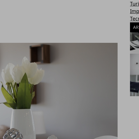
Tur
Imp
Tec
AR