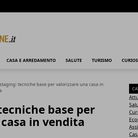
CASA E ARREDAMENTO
SALUTE
TURISMO
CURIOS
taging: tecniche base per valorizzare una casa in
CA
a
Attu
Sal
tecniche base per
Cur
 casa in vendita
Eco
Ass
Cas