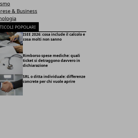
ismo
rese & Business
nologia
TICOLI POPOLARI
ISEE 2026: cosa include il calcolo e
cosa molti non sanno
Rimborso spese mediche: quali
ticket si detraggono davvero in
dichiarazione
SRL o ditta individuale: differenze
concrete per chi vuole aprire