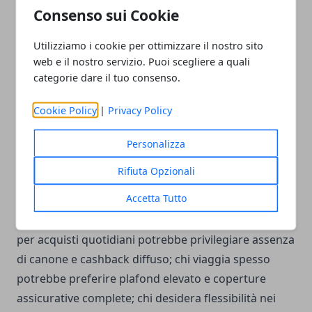
La presenza di sistemi di autenticazione forte, come
Consenso sui Cookie
il 3D Secure per gli acquisti online, contribuisce a
ridurre il rischio di frodi. In caso di utilizzo all’estero,
Utilizziamo i cookie per ottimizzare il nostro sito
web e il nostro servizio. Puoi scegliere a quali
è opportuno verificare eventuali costi per pagamenti
categorie dare il tuo consenso.
in valuta e la disponibilità di assistenza
internazionale.
Cookie Policy
|
Privacy Policy
Alcune carte permettono di impostare limiti specifici
per categorie di spesa o aree geografiche, funzione
Personalizza
utile per prevenire utilizzi non autorizzati.
Rifiuta Opzionali
Profilo personale e scelta consapevole
Accetta Tutto
La carta di credito più adatta varia in base al profilo
dell’utilizzatore: chi utilizza la carta principalmente
per acquisti quotidiani potrebbe privilegiare assenza
di canone e cashback diffuso; chi viaggia spesso
potrebbe preferire plafond elevato e coperture
assicurative complete; chi desidera flessibilità nei