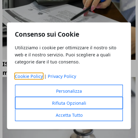
Consenso sui Cookie
Utilizziamo i cookie per ottimizzare il nostro sito
web e il nostro servizio. Puoi scegliere a quali
categorie dare il tuo consenso.
ISEE 2026: cosa include il calcolo e cosa
molti non sanno
Cookie Policy
|
Privacy Policy
Personalizza
Rifiuta Opzionali
Accetta Tutto