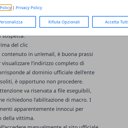
Policy
|
Privacy Policy
omale di bonifici urgenti o condivisione di
 essere verificate tramite un canale
Personalizza
Rifiuta Opzionali
Accetta Tut
diretta al responsabile, evitando di
l sospetta.
rima del clic
nk contenuto in un’email, è buona prassi
 visualizzare l’indirizzo completo di
orrisponde al dominio ufficiale dell’ente
nsoliti, è opportuno non procedere.
ttenzione va riservata a file eseguibili,
 richiedono l’abilitazione di macro. I
cumenti apparentemente innocui per
 della vittima.
ll’accedere manualmente al sito ufficiale