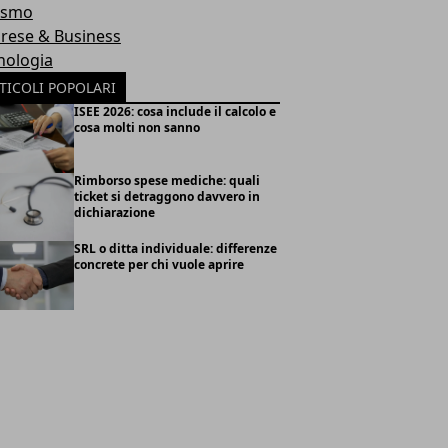
ismo
rese & Business
nologia
TICOLI POPOLARI
ISEE 2026: cosa include il calcolo e
cosa molti non sanno
Rimborso spese mediche: quali
ticket si detraggono davvero in
dichiarazione
SRL o ditta individuale: differenze
concrete per chi vuole aprire