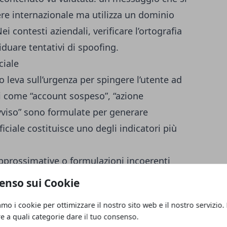
ere internazionale ma utilizza un dominio
i contesti aziendali, verificare l’ortografia
iduare tentativi di spoofing.
ciale
 leva sull’urgenza per spingere l’utente ad
ni come “account sospeso”, “azione
vviso” sono formulate per generare
iciale costituisce uno degli indicatori più
approssimative o formulazioni incoerenti
olenta del messaggio, anche se le campagne
enso sui Cookie
 curati. Un cambiamento improvviso nel
amo i cookie per ottimizzare il nostro sito web e il nostro servizio.
comunicazioni abituali del presunto
re a quali categorie dare il tuo consenso.
re elemento sospetto.