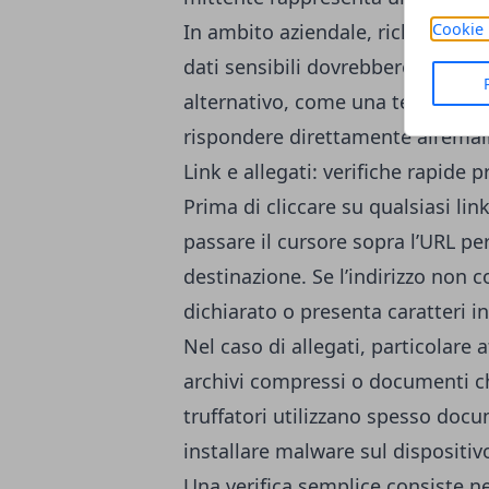
Cookie 
In ambito aziendale, richieste an
dati sensibili dovrebbero sempre
alternativo, come una telefonata 
rispondere direttamente all’emai
Link e allegati: verifiche rapide p
Prima di cliccare su qualsiasi li
passare il cursore sopra l’URL per
destinazione. Se l’indirizzo non c
dichiarato o presenta caratteri i
Nel caso di allegati, particolare a
archivi compressi o documenti che
truffatori utilizzano spesso do
installare malware sul dispositivo
Una verifica semplice consiste ne