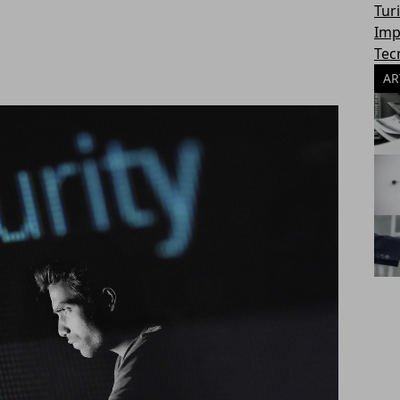
Tur
Imp
Tec
AR