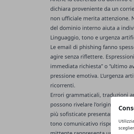
dichiara proveniente da un corri
non ufficiale merita attenzione. Ne
del dominio interno aiuta a indiv
Linguaggio, tono e urgenza artifi
Le email di phishing fanno spesso
agire senza riflettere. Espressio
immediata richiesta” o “ultimo a
pressione emotiva. L’urgenza artif
ricorrenti.
Errori grammaticali, traduzioni 
possono rivelare l’origine fraud
Cons
più sofisticate presentano testi
Utilizzi
tono comunicativo rispetto alle 
sceglie
mittente rappresenta un ulterio