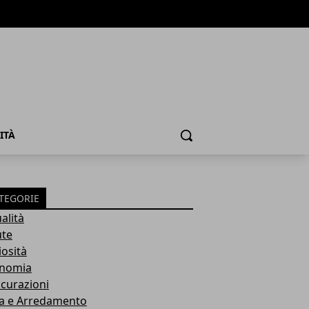
ITÀ
Cerca
TEGORIE
alità
ute
iosità
nomia
icurazioni
a e Arredamento