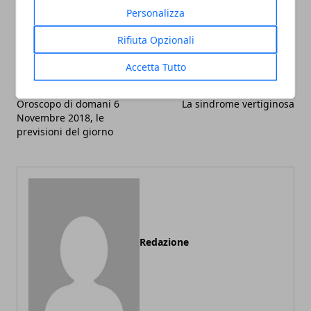
Facebook
Twitter
Whatsapp
Personalizza
Rifiuta Opzionali
Accetta Tutto
Articolo Precedente
Articolo Successivo
Oroscopo di domani 6
La sindrome vertiginosa
Novembre 2018, le
previsioni del giorno
Redazione