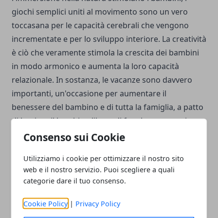
giochi semplici uniti al movimento sono un vero
toccasana per le capacità cerebrali che vengono
incrementate e per lo sviluppo interiore. La creatività
è ciò che veramente stimola la crescita dei bambini
in modo armonico e aumenta la loro capacità
relazionale. In sostanza, le vacanze sono davvero
importanti, un'occasione per aumentare il
benessere del bambino e di tutta la famiglia, a patto
di lasciare il bambino libero di fare le sue esperienze,
di esplorare, pur mantenendo un livello di
Consenso sui Cookie
sorveglianza che è necessario per tutelare la loro
Utilizziamo i cookie per ottimizzare il nostro sito
sicurezza.
web e il nostro servizio. Puoi scegliere a quali
categorie dare il tuo consenso.
Cookie Policy
|
Privacy Policy