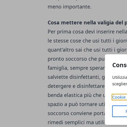
meno importante.
Cosa mettere nella valigia del p
Per prima cosa devi inserire nell
le stesse cose che usi tutti i giorn
quant'altro sai che usi tutti i gi
pronto soccorso che può servire s
Cons
famiglia, sempre sperando che no
salviette disinfettanti, garze steri
Utilizzi
sceglie
detergere e disinfettare graffi 
benda elastica più che utile in c
Cookie 
spazio a può tornare utile in caso
soccorso conviene portare con te
rimedi semplici ma utili.