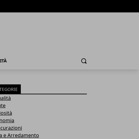
ITÀ
Cerca
TEGORIE
alità
ute
iosità
nomia
icurazioni
a e Arredamento