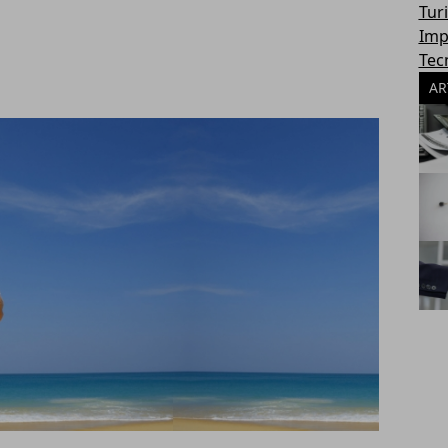
Tur
Imp
Tec
AR