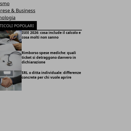
ismo
rese & Business
nologia
TICOLI POPOLARI
ISEE 2026: cosa include il calcolo e
cosa molti non sanno
Rimborso spese mediche: quali
ticket si detraggono davvero in
dichiarazione
SRL o ditta individuale: differenze
concrete per chi vuole aprire