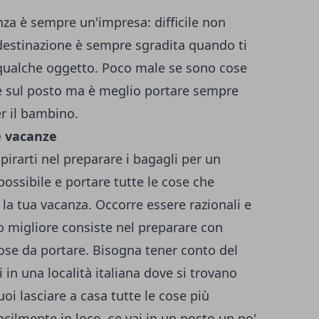
nza è sempre un'impresa: difficile non
 destinazione è sempre sgradita quando ti
 qualche oggetto. Poco male se sono cose
re sul posto ma è meglio portare sempre
er il bambino.
e vacanze
pirarti nel preparare i bagagli per un
ssibile e portare tutte le cose che
la tua vacanza. Occorre essere razionali e
 migliore consiste nel preparare con
ose da portare. Bisogna tener conto del
i in una località italiana dove si trovano
oi lasciare a casa tutte le cose più
cilmente in loco, se vai in un posto un po'