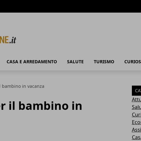
CASA E ARREDAMENTO
SALUTE
TURISMO
CURIOS
il bambino in vacanza
CA
Attu
r il bambino in
Sal
Cur
Eco
Ass
Cas