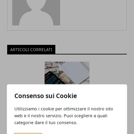
ARTICOLI CORRELATI
Consenso sui Cookie
Utilizziamo i cookie per ottimizzare il nostro sito
Recupero crediti: cos’è, come funziona
web e il nostro servizio. Puoi scegliere a quali
categorie dare il tuo consenso.