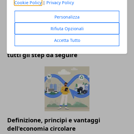
Cookie Policy
|
Privacy Policy
Personalizza
Rifiuta Opzionali
Accetta Tutto
Aprire un e-commerce da zero: ecco
tutti gli step da seguire
Definizione, principi e vantaggi
dell'economia circolare