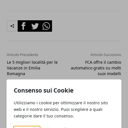
Facebook
Twitter
Whatsapp
Articolo Precedente
Articolo Successivo
Le 5 migliori località per le
FCA offre il cambio
Vacanze in Emilia
automatico gratis su molti
Romagna
suoi modelli
Consenso sui Cookie
Utilizziamo i cookie per ottimizzare il nostro sito
web e il nostro servizio. Puoi scegliere a quali
categorie dare il tuo consenso.
Redazione