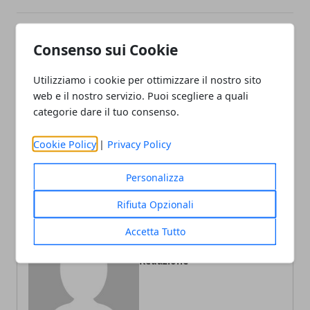
Facebook
Twitter
Whatsapp
Consenso sui Cookie
Utilizziamo i cookie per ottimizzare il nostro sito
web e il nostro servizio. Puoi scegliere a quali
categorie dare il tuo consenso.
Articolo Precedente
Articolo Successivo
Action Cam GoPro: cos’è e
Scegliere il toner per le
Cookie Policy
|
Privacy Policy
come funziona
stampanti Panasonic
Personalizza
Rifiuta Opzionali
Accetta Tutto
Redazione