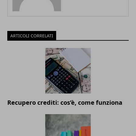
ARTICOLI CORRELATI
Recupero crediti: cos’è, come funziona