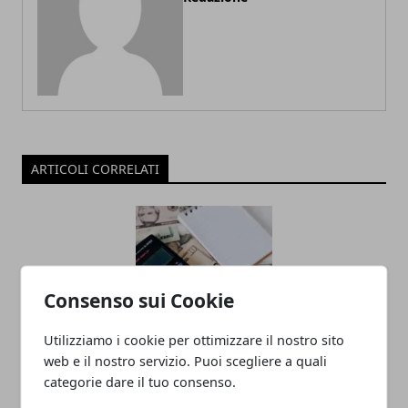
ARTICOLI CORRELATI
Consenso sui Cookie
Utilizziamo i cookie per ottimizzare il nostro sito
web e il nostro servizio. Puoi scegliere a quali
Recupero crediti: cos’è, come funziona
categorie dare il tuo consenso.