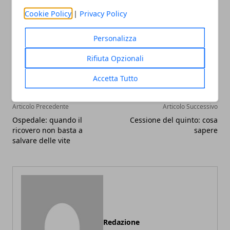
Cookie Policy
|
Privacy Policy
Personalizza
Facebook
Twitter
Whatsapp
Rifiuta Opzionali
Accetta Tutto
Articolo Precedente
Articolo Successivo
Ospedale: quando il
Cessione del quinto: cosa
ricovero non basta a
sapere
salvare delle vite
Redazione