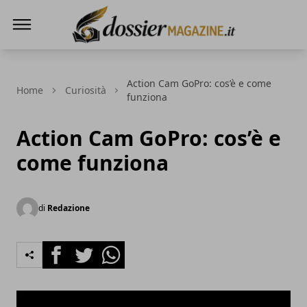
Dossier Magazine
Action Cam GoPro: cos’è e come
Home
Curiosità
funziona
Action Cam GoPro: cos’è e
come funziona
di
Redazione
Facebook
Twitter
Whatsapp