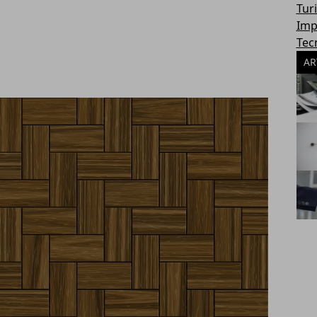
Tur
Imp
Tec
AR