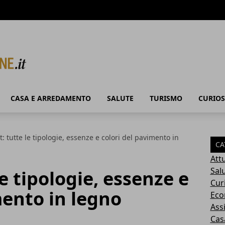
CASA E ARREDAMENTO
SALUTE
TURISMO
CURIOS
: tutte le tipologie, essenze e colori del pavimento in
CA
Attu
Sal
e tipologie, essenze e
Cur
mento in legno
Eco
Ass
Cas