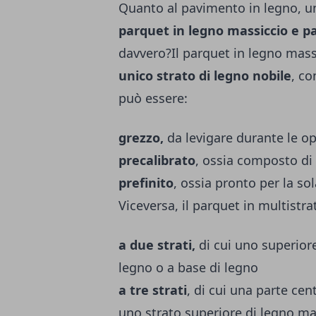
Quanto al pavimento in legno, un
parquet in legno massiccio e p
davvero?Il parquet in legno mass
unico strato di legno nobile
, c
può essere:
grezzo,
da levigare durante le op
precalibrato
, ossia composto di
prefinito
, ossia pronto per la so
Viceversa, il parquet in multistr
a due strati,
di cui uno superior
legno o a base di legno
a tre strati
, di cui una parte cen
uno strato superiore di legno m