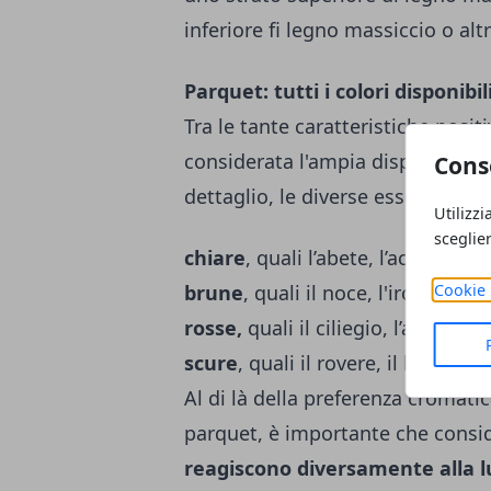
inferiore fi legno massiccio o alt
Parquet: tutti i colori disponibil
Tra le tante caratteristiche posi
considerata l'ampia disponibilità
Cons
dettaglio, le diverse essenze del 
Utilizzi
sceglie
chiare
, quali l’abete, l’acero, il r
Cookie 
brune
, quali il noce, l'iroko e l’as
rosse,
quali il ciliegio, l’acero ro
scure
, quali il rovere, il larice e 
Al di là della preferenza cromati
parquet, è importante che consid
reagiscono diversamente alla l