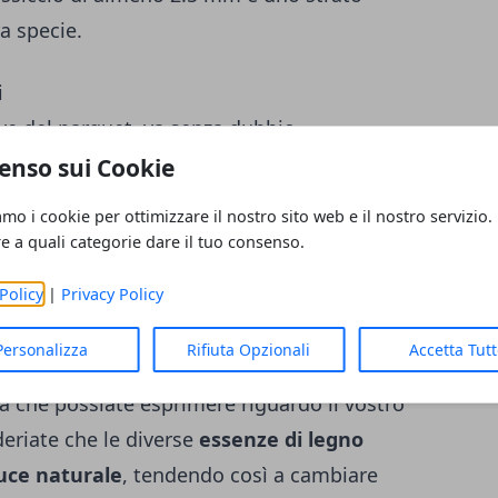
ra specie.
i
tive del parquet, va senza dubbio
 di
colori
offerta in commercio. Più nel
enso sui Cookie
legno si distinguono in:
amo i cookie per ottimizzare il nostro sito web e il nostro servizio.
re a quali categorie dare il tuo consenso.
overe e il faggio
Policy
|
Privacy Policy
cia
sa e il doussié
Personalizza
Rifiuta Opzionali
Accetta Tut
lo jatoba.
ca che possiate esprimere riguardo il vostro
eriate che le diverse
essenze di legno
uce naturale
, tendendo così a cambiare