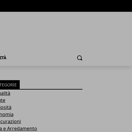
ITÀ
Cerca
TEGORIE
alità
ute
iosità
nomia
icurazioni
a e Arredamento