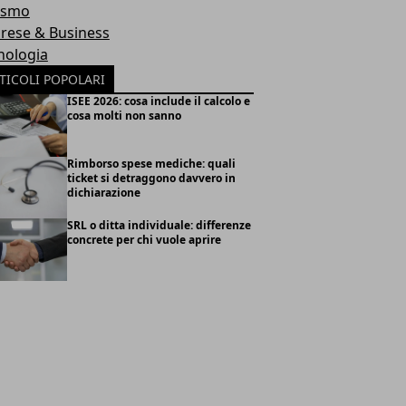
ismo
rese & Business
nologia
TICOLI POPOLARI
ISEE 2026: cosa include il calcolo e
cosa molti non sanno
Rimborso spese mediche: quali
ticket si detraggono davvero in
dichiarazione
SRL o ditta individuale: differenze
concrete per chi vuole aprire