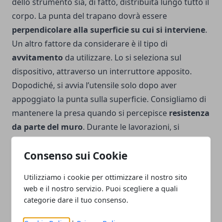
dello strumento sia, di fatto, distribuita lungo tutto il
corpo. La punta del trapano dovrà essere
perpendicolare alla superficie su cui si interviene
.
Un altro fattore da considerare è il tipo di
avvitamento
da utilizzare. Lo si seleziona sul
dispositivo, attraverso un interruttore apposito.
Dopodiché, si avvia l’utensile solo dopo aver
appoggiato la punta sulla superficie. Consigliamo di
mantenere la presa quando si percepisce
resistenza
da parte del muro
. Durante le lavorazioni, si
consiglia di munirsi di un
recipiente con acqua
, al
Consenso sui Cookie
fine di stemperare la punta una volta utilizzata. La
manutenzione dell’utensile, infatti, è tanto
Utilizziamo i cookie per ottimizzare il nostro sito
importante quanto il suo corretto utilizzo.
web e il nostro servizio. Puoi scegliere a quali
categorie dare il tuo consenso.