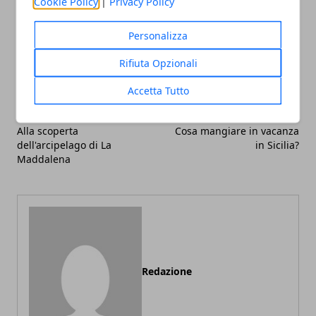
Cookie Policy
|
Privacy Policy
Facebook
Twitter
Whatsapp
Personalizza
Rifiuta Opzionali
Accetta Tutto
Articolo Precedente
Articolo Successivo
Alla scoperta
Cosa mangiare in vacanza
dell'arcipelago di La
in Sicilia?
Maddalena
Redazione