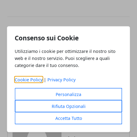
Facebook
Twitter
Whatsapp
Consenso sui Cookie
Utilizziamo i cookie per ottimizzare il nostro sito
web e il nostro servizio. Puoi scegliere a quali
Articolo Precedente
Articolo Successivo
categorie dare il tuo consenso.
Avanza la sharing mobility:
Quali investimenti nel
quasi 1 milione i veicoli
2018?
Cookie Policy
|
Privacy Policy
“condivisi” sulle nostre
strade
Personalizza
Rifiuta Opzionali
Accetta Tutto