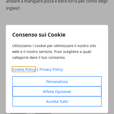
andare a mangiare pizza e bere birra per conto degli
inglesi!
Consenso sui Cookie
Facebook
Twitter
Whatsapp
Utilizziamo i cookie per ottimizzare il nostro sito
web e il nostro servizio. Puoi scegliere a quali
categorie dare il tuo consenso.
Cookie Policy
|
Privacy Policy
Articolo Precedente
Articolo Successivo
Visitare Goteborg
Eliminare un video da
YouTube: ecco come fare
Personalizza
Rifiuta Opzionali
Accetta Tutto