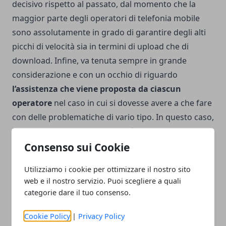
decisivo rispetto al passato, dal momento che la
maggior parte degli operatori di telefonia mobile
sono assolutamente in grado di garantire degli alti
picchi di velocità sia in termini di upload che di
download. Infine, va tenuta sempre in grande
considerazione e con un occhio di riguardo
l’assistenza che viene proposta da ciascun
operatore
nel caso in cui si dovesse avere a che fare
con delle problematiche di vario tipo. In questo caso,
il consiglio migliore da seguire è quello di dare
un’occhiata alle recensioni lasciate da altri utenti,
Consenso sui Cookie
soprattutto focalizzandosi sulla qualità, ma anche la
Utilizziamo i cookie per ottimizzare il nostro sito
tempestività e la gentilezza dell’assistenza telefonica.
web e il nostro servizio. Puoi scegliere a quali
categorie dare il tuo consenso.
Cookie Policy
|
Privacy Policy