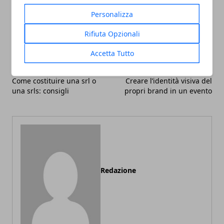
Facebook
Twitter
Whatsapp
Personalizza
Rifiuta Opzionali
Accetta Tutto
Articolo Precedente
Articolo Successivo
Come costituire una srl o
Creare l’identità visiva del
una srls: consigli
propri brand in un evento
Redazione