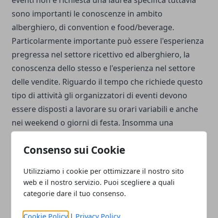
eventi non è richiesta una laurea specifica tuttavia
sono importanti le conoscenze in ambito
alberghiero, di convention e food/beverage.
Particolarmente importante può essere l'esperienza
pregressa nel settore ricettivo ed alberghiero, la
conoscenza dello stesso e l'esperienza nel settore
delle vendite. Riguardo il tempo che richiede questo
tipo di attività gli organizzatori di eventi devono
essere disposti a lavorare su orari variabili e anche
nei weekend o giorni di festa. Insomma una
professione che richiede doti e tempi ben precisi per
Consenso sui Cookie
chi ama un lavoro dinamico e a contatto con il
pubblico.
Utilizziamo i cookie per ottimizzare il nostro sito
web e il nostro servizio. Puoi scegliere a quali
categorie dare il tuo consenso.
Cookie Policy
|
Privacy Policy