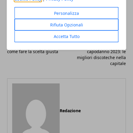
Facebook
Twitter
Whatsapp
Personalizza
Rifiuta Opzionali
Accetta Tutto
Articolo Precedente
Articolo Successivo
Corsi di pasticceria online:
Dove festeggiare il
come fare la scelta giusta
capodanno 2023: le
migliori discoteche nella
capitale
Redazione