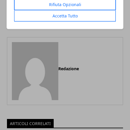
Articolo Precedente
Articolo Successivo
Rifiuta Opzionali
Estrattore di succo: è boom
Prestiti per matrimoni in
Accetta Tutto
di vendite in Italia. Come
incremento nel primo
sceglierlo?
trimestre 2017
Redazione
ARTICOLI CORRELATI