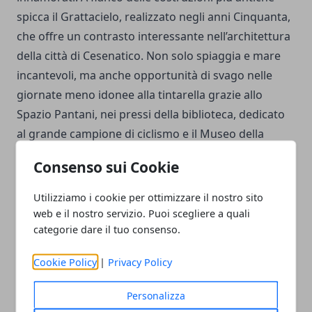
spicca il Grattacielo, realizzato negli anni Cinquanta,
che offre un contrasto interessante nell’architettura
della città di Cesenatico. Non solo spiaggia e mare
incantevoli, ma anche opportunità di svago nelle
giornate meno idonee alla tintarella grazie allo
Spazio Pantani, nei pressi della biblioteca, dedicato
al grande campione di ciclismo e il Museo della
Marineria.
Consenso sui Cookie
Utilizziamo i cookie per ottimizzare il nostro sito
web e il nostro servizio. Puoi scegliere a quali
categorie dare il tuo consenso.
Facebook
Twitter
Whatsapp
Cookie Policy
|
Privacy Policy
Personalizza