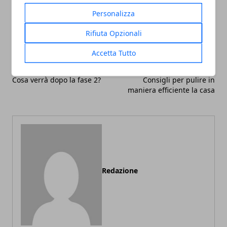
Facebook
Twitter
Whatsapp
Personalizza
Rifiuta Opzionali
Accetta Tutto
Articolo Precedente
Articolo Successivo
Cosa verrà dopo la fase 2?
Consigli per pulire in
maniera efficiente la casa
Redazione