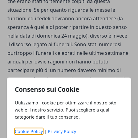
che erano stati fortemente colpiti da questa
situazione. Se per quanto riguarda le messe le
funzioni ed i fedeli dovranno ancora attendere (la
speranza è quella di poter ripartire in questo senso
nella data di domenica 24 maggio), diverso è invece
il discorso legato ai funerali. Sono stati numerosi
purtroppo i funerali celebrati nelle ultime settimane
ai quali per ovvie ragioni non hanno potuto
partecipare più di un numero davvero minimo di
persone: adesso invece anche questo parametro è
stato rivisto, ed è possibile muoversi anche per far
Consenso sui Cookie
visita ai
cimiteri
ed ai defunti ma sempre
Utilizziamo i cookie per ottimizzare il nostro sito
rispettando le distanze di sicurezza.
web e il nostro servizio. Puoi scegliere a quali
categorie dare il tuo consenso.
Cookie Policy
|
Privacy Policy