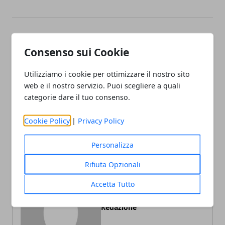
Facebook
Twitter
Whatsapp
Consenso sui Cookie
Utilizziamo i cookie per ottimizzare il nostro sito
web e il nostro servizio. Puoi scegliere a quali
Articolo Precedente
Articolo Successivo
categorie dare il tuo consenso.
Estate 2018: Qual è
Ristorazione, come si
l’Abbigliamento di
sviluppa grazie ai social
Cookie Policy
|
Privacy Policy
Tendenza
Personalizza
Rifiuta Opzionali
Accetta Tutto
Redazione