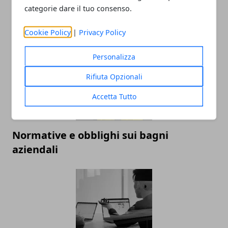
Cosa fare a Roma a Capodanno: guida a
categorie dare il tuo consenso.
feste e appuntamenti
Cookie Policy
|
Privacy Policy
Personalizza
Rifiuta Opzionali
Accetta Tutto
Normative e obblighi sui bagni
aziendali