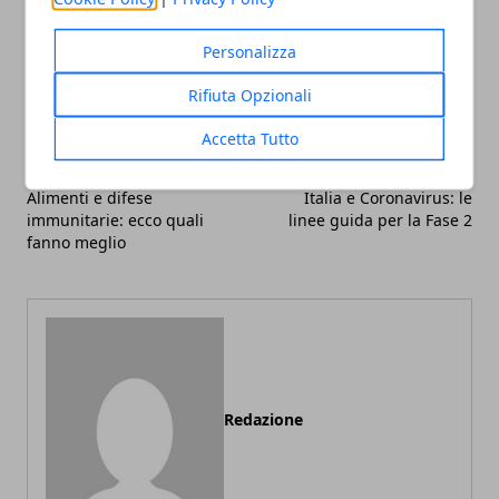
Facebook
Twitter
Whatsapp
Personalizza
Rifiuta Opzionali
Accetta Tutto
Articolo Precedente
Articolo Successivo
Alimenti e difese
Italia e Coronavirus: le
immunitarie: ecco quali
linee guida per la Fase 2
fanno meglio
Redazione