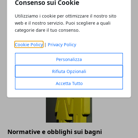
Consenso sui Cookie
Utilizziamo i cookie per ottimizzare il nostro sito
web e il nostro servizio. Puoi scegliere a quali
categorie dare il tuo consenso.
Cookie Policy
|
Privacy Policy
Cosa fare a Roma a Capodanno: guida a
Personalizza
feste e appuntamenti
Rifiuta Opzionali
Accetta Tutto
Normative e obblighi sui bagni