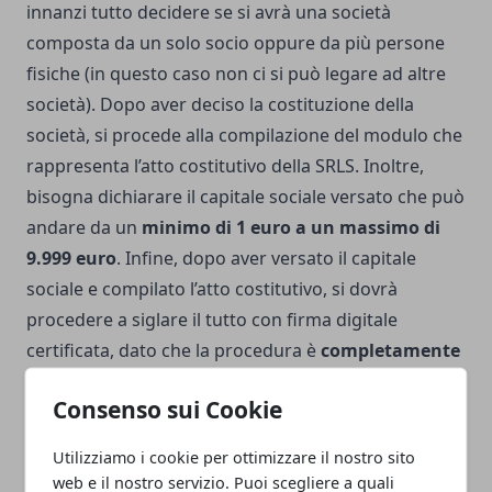
innanzi tutto decidere se si avrà una società
composta da un solo socio oppure da più persone
fisiche (in questo caso non ci si può legare ad altre
società). Dopo aver deciso la costituzione della
società, si procede alla compilazione del modulo che
rappresenta l’atto costitutivo della SRLS. Inoltre,
bisogna dichiarare il capitale sociale versato che può
andare da un
minimo di 1 euro a un massimo di
9.999 euro
. Infine, dopo aver versato il capitale
sociale e compilato l’atto costitutivo, si dovrà
procedere a siglare il tutto con firma digitale
certificata, dato che la procedura è
completamente
telematica
. Una volta conclusa la procedura, si sarà
Consenso sui Cookie
esenti dal pagamento dell’imposta di bollo e
naturalmente dal pagamento della parcella del
Utilizziamo i cookie per ottimizzare il nostro sito
notaio, ma bisognerà corrispondere solo le tasse
web e il nostro servizio. Puoi scegliere a quali