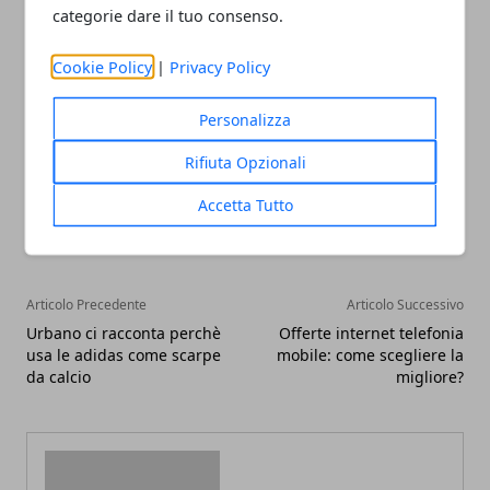
previste per l’iscrizione della società alla
Camera di
categorie dare il tuo consenso.
Commercio e per la Comunicazione Unica.
Cookie Policy
|
Privacy Policy
Personalizza
Rifiuta Opzionali
Facebook
Twitter
Whatsapp
Accetta Tutto
Articolo Precedente
Articolo Successivo
Urbano ci racconta perchè
Offerte internet telefonia
usa le adidas come scarpe
mobile: come scegliere la
da calcio
migliore?