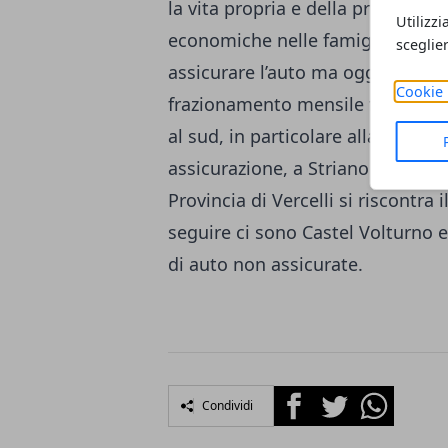
la vita propria e della propria fa
Utilizzi
economiche nelle famiglie itali
sceglie
assicurare l’auto ma oggi molte 
Cookie 
frazionamento mensile facilitand
al sud, in particolare alla Provin
assicurazione, a Striano e Qualia
Provincia di Vercelli si riscontra
seguire ci sono Castel Volturno 
di auto non assicurate.
Facebook
Twitter
Whatsapp
Condividi