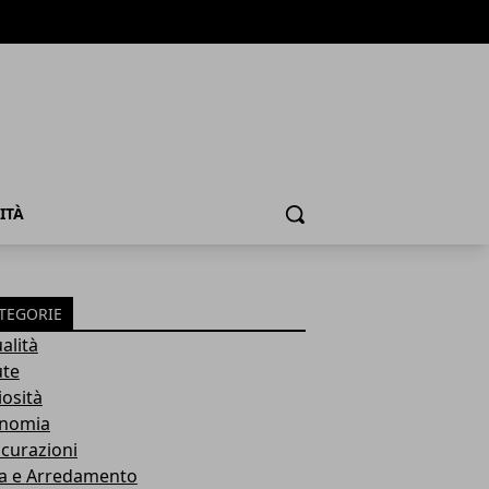
ITÀ
Cerca
TEGORIE
alità
ute
iosità
nomia
icurazioni
a e Arredamento