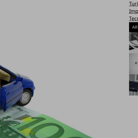
Tur
Imp
Tec
AR