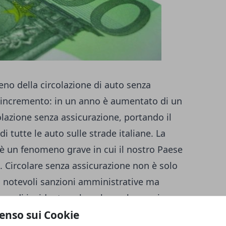
no della circolazione di auto senza
le incremento: in un anno è aumentato di un
olazione senza assicurazione, portando il
di tutte le auto sulle strade italiane. La
 è un fenomeno grave in cui il nostro Paese
e. Circolare senza assicurazione non è solo
i notevoli sanzioni amministrative ma
aso di incidente nel quale qualcuno si
enso sui Cookie
bile non assicurato a esborsi che rovinano