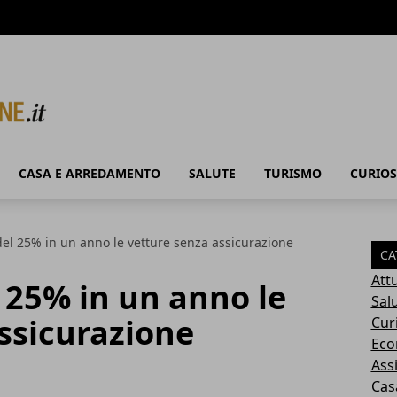
CASA E ARREDAMENTO
SALUTE
TURISMO
CURIOS
l 25% in un anno le vetture senza assicurazione
CA
Attu
25% in un anno le
Sal
ssicurazione
Cur
Eco
Ass
Cas