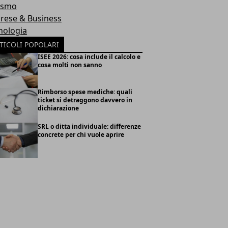
ismo
rese & Business
nologia
TICOLI POPOLARI
ISEE 2026: cosa include il calcolo e
cosa molti non sanno
Rimborso spese mediche: quali
ticket si detraggono davvero in
dichiarazione
SRL o ditta individuale: differenze
concrete per chi vuole aprire